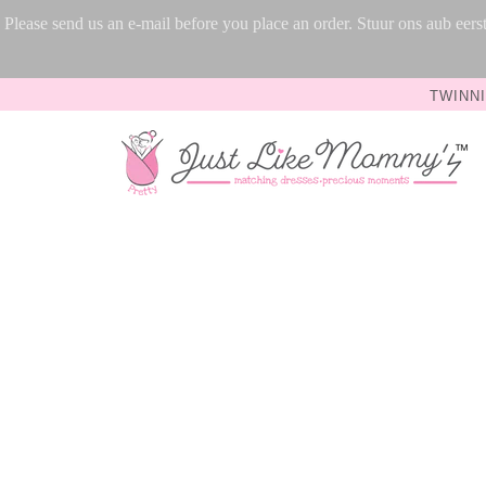
Please send us an e-mail before you place an order. Stuur ons aub ee
TWINNI
HOME
›
SASHA TAILLEBAND I MAMA & ME