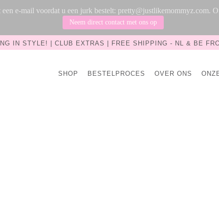
rst een e-mail voordat u een jurk bestelt: pretty@justlikemommyz.com.
Neem direct contact met ons op
NG IN STYLE! | CLUB EXTRAS | FREE SHIPPING - NL & BE FRO
SHOP
BESTELPROCES
OVER ONS
ONZ
Sa