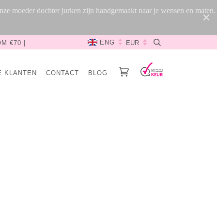
 Onze moeder dochter jurken zijn handgemaakt naar je wensen en maten.
ENG
M €70 |
E KLANTEN
CONTACT
BLOG
sha tailleband I Mama
& Me
€20.00